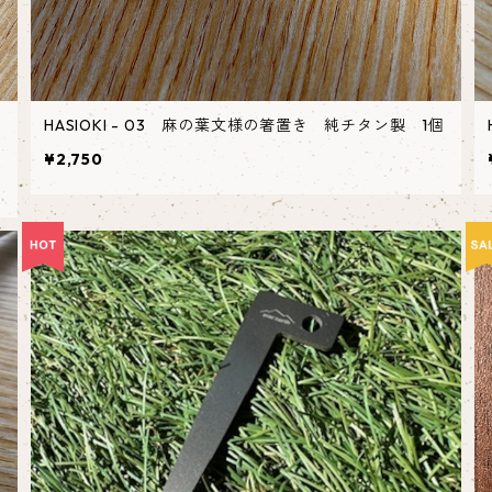
ト
HASIOKI - 03 麻の葉文様の箸置き 純チタン製 1個
¥2,750