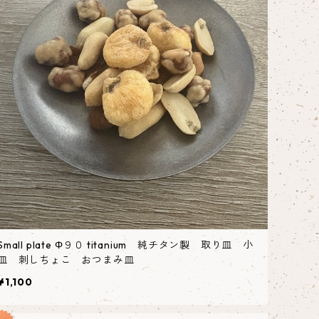
Small plate Φ９０ titanium 純チタン製 取り皿 小
皿 刺しちょこ おつまみ皿
¥1,100