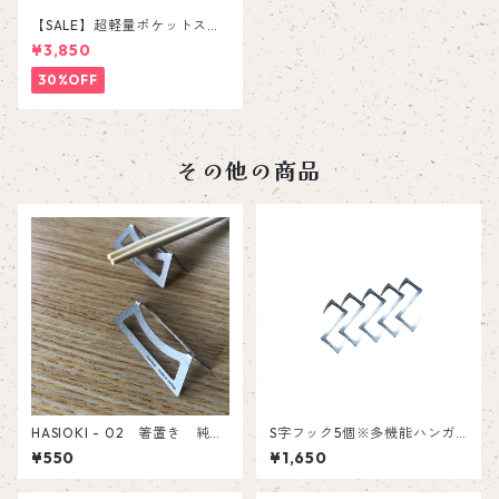
【SALE】超軽量ポケットスト
ーブ ”MINIMAL STOVE” 【純
¥3,850
チタン製】※ケース無しタイ
プ
30%OFF
その他の商品
HASIOKI - 02 箸置き 純チ
S字フック5個※多機能ハンガ
タン製 ペア 2個セット
ー用オプション
¥550
¥1,650