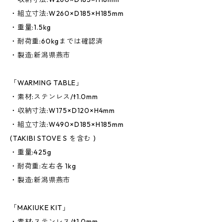
・組立寸法:W260×D185×H185mm
・重量:1.5kg
・耐荷重:60kgまでは確認済
・製造:新潟県燕市
「WARMING TABLE」
・素材:ステンレス/t1.0mm
・収納寸法:W175×D120×H4mm
・組立寸法:W490×D185×H185mm
(TAKIBI STOVE S を含む )
・重量:425g
・耐荷重:左右各 1kg
・製造:新潟県燕市
「MAKIUKE KIT」
・素材:ステンレス/t1.0mm