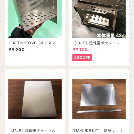
SCREEN STOVE（純チタン製
【SALE】超軽量ポケットスト
UL焚き火台）
ーブ ”MINIMAL STOVE” 【純
¥9,900
¥7,128
チタン製】
28%OFF
【SALE】超軽量ポケットスト
[MAKIUKE KIT] 薪受け （T