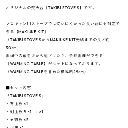
オリジナルの焚火台【TAKIBI STOVE S】です。
ソロキャン用ストーブでは使いにくかった長い薪にも対応で
きる【MAKIUKE KIT】
（TAKIBI STOVE SからMAKIUKE KIT先端までの長さ約
30cm）
調理中の鍋を火から遠ざけたり、余熱調理ができる
【WARMING TABLE】がセットになっております。
（WARMING TABLEを含めた横幅約49cm）
■セット内容
「TAKIBI STOVE S」
・背面板 ×1
・側面板 R ×1 L ×1
・五徳板 ×5
・火床 ×1