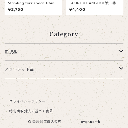
Standing fork spoon titaniu
TAKINOU HANGER※渡し棒部
m 純チタン製スプーン・フ
分のみ1本（単品販売）
¥2,750
¥4,400
ォークセット（マット加工or
鏡面仕上げを選択可能） アウ
トドア用カトラリー 自宅での
使用にも
Category
正規品
ステンレスプレート
アウトレット品
小皿・取り皿
チタンプレート
ステンレスプレート
プライバシーポリシー
大皿・料理皿
小皿・取り皿
小皿・取り皿
グリルプレート
グリルプレート
特定商取引法に基づく表記
丸皿
大皿・料理皿
ステンレス
鉄板
セットアップトレー
ハンドル
© 金属加工職人の店 over north