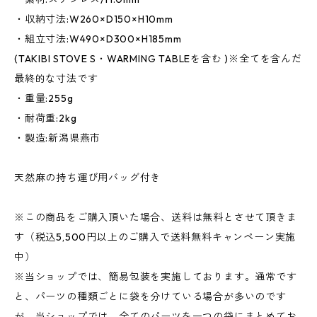
・収納寸法:W260×D150×H10mm
・組立寸法:W490×D300×H185mm
(TAKIBI STOVE S・WARMING TABLEを含む )※全てを含んだ
最終的な寸法です
・重量:255g
・耐荷重:2kg
・製造:新潟県燕市
天然麻の持ち運び用バッグ付き
※この商品をご購入頂いた場合、送料は無料とさせて頂きま
す（税込5,500円以上のご購入で送料無料キャンペーン実施
中）
※当ショップでは、簡易包装を実施しております。通常です
と、パーツの種類ごとに袋を分けている場合が多いのです
が、当ショップでは、全てのパーツを一つの袋にまとめてお