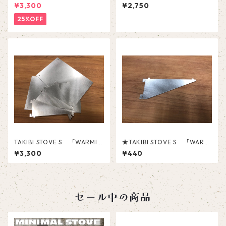
ーブ ”MINIMAL STOVE” 【純
AKIBI STOVE S用オプションパ
¥3,300
¥2,750
チタン製】※ケースのみ
ーツ）
25%OFF
TAKIBI STOVE S 「WARMIN
★TAKIBI STOVE S 「WARMI
G TABLE」のみ ※本体は付
NG TABLE」アングル部分の
¥3,300
¥440
属しておりません
み ※各パーツ単品販売
セール中の商品