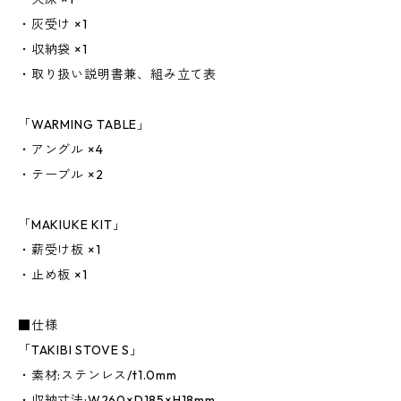
・灰受け ×1
・収納袋 ×1
・取り扱い説明書兼、組み立て表
「WARMING TABLE」
・アングル ×4
・テーブル ×2
「MAKIUKE KIT」
・薪受け板 ×1
・止め板 ×1
■仕様
「TAKIBI STOVE S」
・素材:ステンレス/t1.0mm
・収納寸法:W260×D185×H18mm