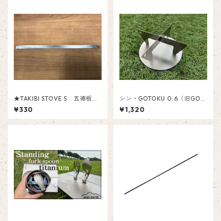
★TAKIBI STOVE S 五徳板
シン・GOTOKU 0.6（旧GOT
※各パーツ単品販売
OKU1.0） アルコールストー
¥330
¥1,320
ブ用五徳（トランギア、エバ
ニュー対応） 純チタン製