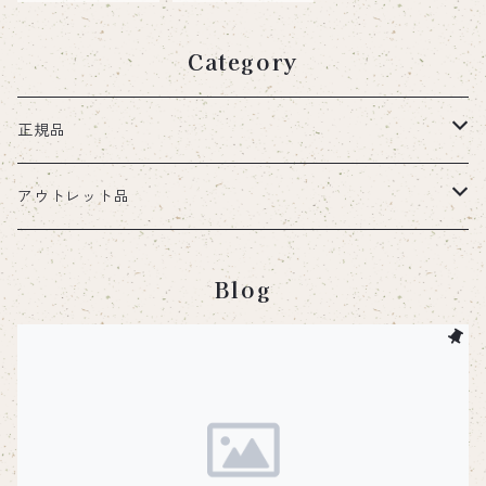
ア インテリ
ア インテリア
ア 小物入れ
トレイ 小物入
スタッキング
れ
Category
正規品
ステンレスプレート
アウトレット品
小皿・取り皿
チタンプレート
ステンレスプレート
Blog
大皿・料理皿
小皿・取り皿
小皿・取り皿
グリルプレート
グリルプレート
丸皿
大皿・料理皿
ステンレス
鉄板
セットアップトレー
ハンドル
鉄板
メスティン関連
チタンハンドル
焚き火台
チタンプレート