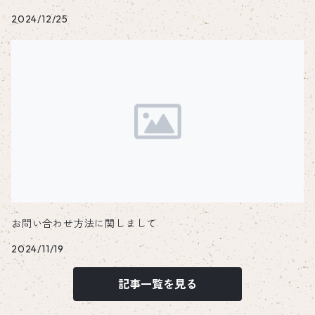
五徳
ポケットストーブ
2024/12/25
MINIMAL STOVE
ペグ
チタン
箸置き
ステンレス
チタン
カトラリー
チタンカトラリー
へら・こて
お問い合わせ方法に関しまして
チタン
2024/11/19
記事一覧を見る