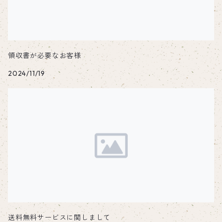
メスティン関連
TAKIBI STOVE S
小皿・取り皿
平盃・ぐい吞み
焚き火台
シェラカップ関連
TAKIBI STOVE S部品
ステンレス製平盃・ぐい吞み
TAKIBI STOVE S
ハンドル
アルミプレート
領収書が必要なお客様
2024/11/19
MINIMAL STOVE
SCREEN STOVE
チタンハンドル
メスティン関連
テーブル
SCREEN STOVE（チタン）
チタン
ダブルグリッパー
ステンレス
シェラカップ
チタン
over north（オーバーノース）ロゴ
アウトドアハンガー
多機能ハンガー
セット
オプション関連品
アルコールストーブ
送料無料サービスに関しまして