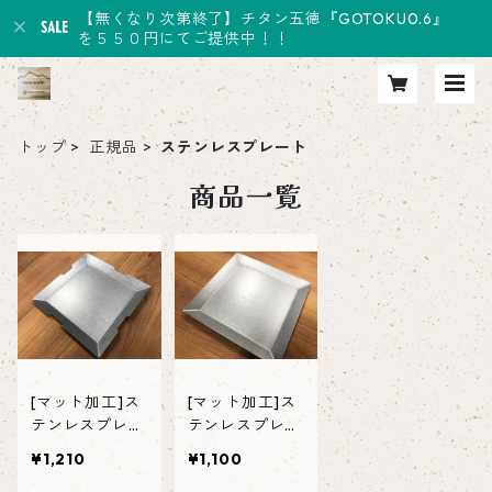
【無くなり次第終了】チタン五徳『GOTOKU0.6』
を５５０円にてご提供中！！
トップ
正規品
ステンレスプレート
商品一覧
[マット加工]ス
[マット加工]ス
テンレスプレー
テンレスプレー
ト -KAKUDA
ト -KUGAMI
¥1,210
¥1,100
- アウトド
- アウトド