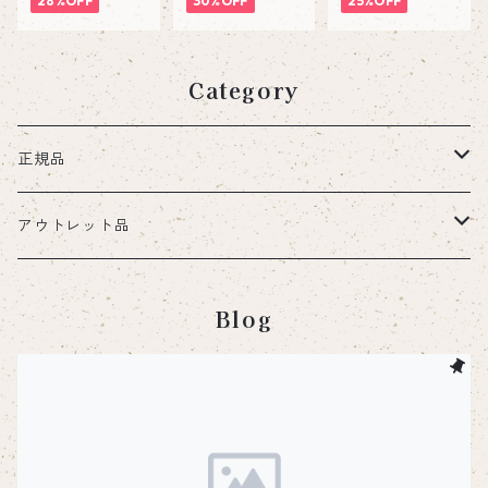
チタン製】
28%OFF
チタン製】※ケ
30%OFF
チタン製】※ケ
25%OFF
ース無しタイプ
ースのみ
Category
正規品
ステンレスプレート
アウトレット品
小皿・取り皿
チタンプレート
ステンレスプレート
Blog
大皿・料理皿
小皿・取り皿
小皿・取り皿
グリルプレート
グリルプレート
丸皿
大皿・料理皿
ステンレス
鉄板
セットアップトレー
ハンドル
鉄板
メスティン関連
チタンハンドル