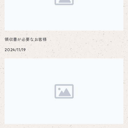
焚き火台
チタンプレート
メスティン関連
TAKIBI STOVE S
小皿・取り皿
平盃・ぐい吞み
焚き火台
シェラカップ関連
TAKIBI STOVE S部品
ステンレス製平盃・ぐい吞み
TAKIBI STOVE S
ハンドル
アルミプレート
領収書が必要なお客様
2024/11/19
MINIMAL STOVE
SCREEN STOVE
チタンハンドル
メスティン関連
テーブル
SCREEN STOVE（チタン）
チタン
ダブルグリッパー
ステンレス
シェラカップ
チタン
over north（オーバーノース）ロゴ
アウトドアハンガー
多機能ハンガー
セット
オプション関連品
アルコールストーブ