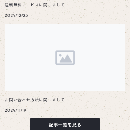
送料無料サービスに関しまして
五徳
ポケットストーブ
2024/12/25
MINIMAL STOVE
ペグ
チタン
箸置き
ステンレス
チタン
カトラリー
チタンカトラリー
へら・こて
お問い合わせ方法に関しまして
チタン
2024/11/19
記事一覧を見る