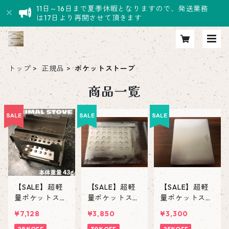
11日～16日まで夏季休暇となりますので、発送業務
は17日より再開させて頂きます
トップ
正規品
ポケットストーブ
商品一覧
【SALE】超軽
【SALE】超軽
【SALE】超軽
量ポケットスト
量ポケットスト
量ポケットスト
ーブ ”MINIMA
ーブ ”MINIMA
ーブ ”MINIMA
¥7,128
¥3,850
¥3,300
L STOVE” 【純
L STOVE” 【純
L STOVE” 【純