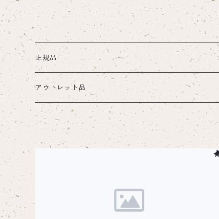
正規品
ステンレスプレート
アウトレット品
小皿・取り皿
チタンプレート
ステンレスプレート
大皿・料理皿
小皿・取り皿
小皿・取り皿
グリルプレート
グリルプレート
丸皿
大皿・料理皿
ステンレス
鉄板
セットアップトレー
ハンドル
鉄板
メスティン関連
チタンハンドル
焚き火台
チタンプレート